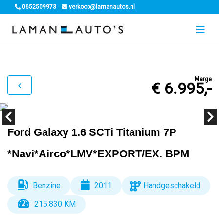
0652509973
verkoop@lamanautos.nl
Marge
€ 6.995,-
Ford Galaxy 1.6 SCTi Titanium 7P
*Navi*Airco*LMV*EXPORT/EX. BPM
Benzine
2011
Handgeschakeld
215.830 KM