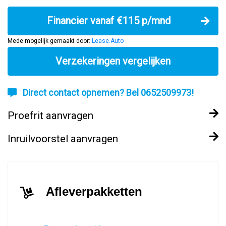
Financier vanaf €115 p/mnd
Mede mogelijk gemaakt door:
Lease.Auto
Verzekeringen vergelijken
Direct contact opnemen? Bel 0652509973!
Proefrit aanvragen
Inruilvoorstel aanvragen
Afleverpakketten