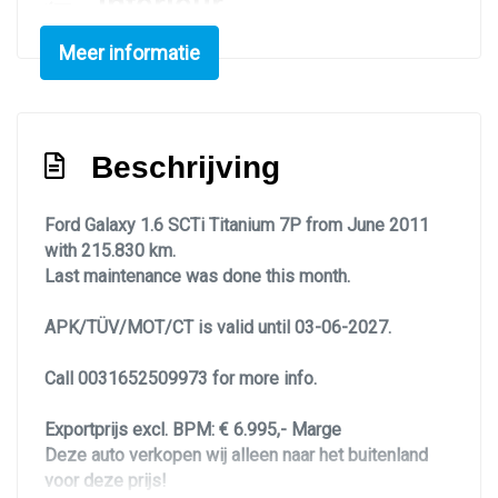
Interieur
7-persoons
Meer informatie
Airco
Airco separaat achter
Beschrijving
Binnenspiegel automatisch dimmend
Electronic climate control
Ford Galaxy 1.6 SCTi Titanium 7P from June 2011
Elektrische ramen voor en achter
with 215.830 km.
Last maintenance was done this month.
Lederen versnellingspook
Lendesteun(en) verstelbaar
APK/TÜV/MOT/CT is valid until 03-06-2027.
Infotainment
Call 0031652509973 for more info.
Audioinstallatie met cd-speler
Exportprijs excl. BPM: € 6.995,- Marge
Navigatie
Deze auto verkopen wij alleen naar het buitenland
voor deze prijs!
Navigatiesysteem